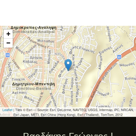
+
−
Leaflet
| Tiles © Esri — Source: Esri, DeLorme, NAVTEQ, USGS, Intermap, iPC, NRCAN,
Esri Japan, METI, Esri China (Hong Kong), Esri (Thailand), TomTom, 2012